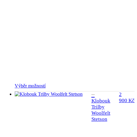
Tento
Výběr možností
produkt
2
má
900
Kč
Klobouk
více
Trilby
variant.
Woolfelt
Možnosti
lze
Stetson
vybrat
na
stránce