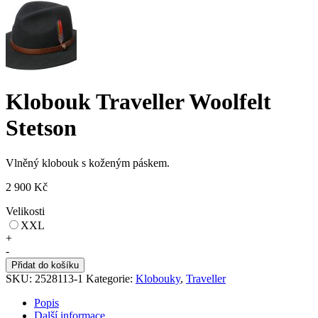
Klobouk Traveller Woolfelt
Stetson
Vlněný klobouk s koženým páskem.
2 900
Kč
Velikosti
XXL
Klobouk
+
Traveller
-
Woolfelt
Přidat do košíku
Stetson
SKU:
2528113-1
Kategorie:
Klobouky
,
Traveller
množství
Popis
Další informace