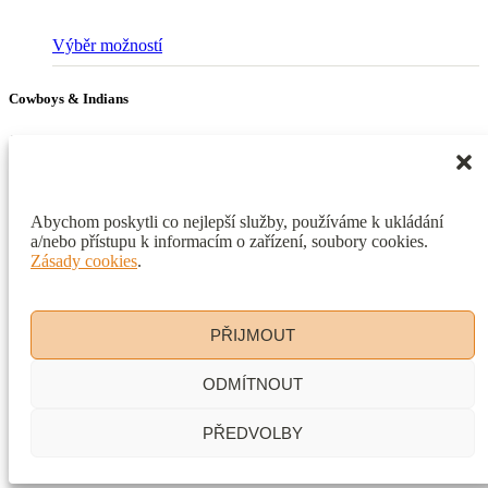
Tento
Výběr možností
produkt
má
Cowboys & Indians
více
variant.
Stetson Showroom
Možnosti
lze
vybrat
Kontakt
na
stránce
Abychom poskytli co nejlepší služby, používáme k ukládání
info(at)cowboysandindians.cz
produktu
a/nebo přístupu k informacím o zařízení, soubory cookies.
Zásady cookies
.
Sociální sítě
Facebook
Instagram
PŘIJMOUT
Copyright © 2026 Cowboys & Indians
ODMÍTNOUT
Obchodní podmínky
Reklamace a vrácení zboží
PŘEDVOLBY
Průvodce velikostí
Správa cookies