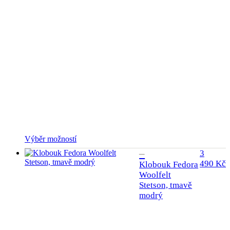
Tento
Výběr možností
produkt
3
má
490
Kč
Klobouk Fedora
více
Woolfelt
variant.
Stetson, tmavě
Možnosti
lze
modrý
vybrat
na
stránce