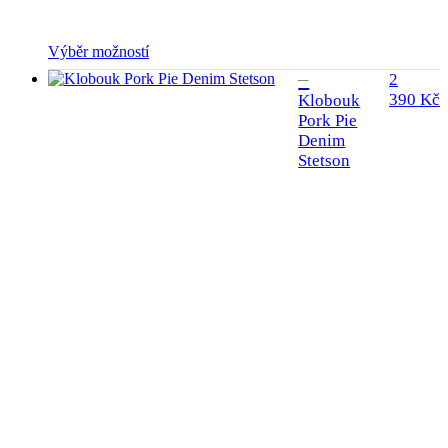
Tento
Výběr možností
produkt
2
má
390
Kč
Klobouk
více
Pork Pie
variant.
Denim
Možnosti
lze
Stetson
vybrat
na
stránce
produktu