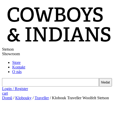
Stetson
Showroom
Store
Kontakt
O nás
search
Login / Register
cart
Domů
/
Klobouky
/
Traveller
/ Klobouk Traveller Woolfelt Stetson