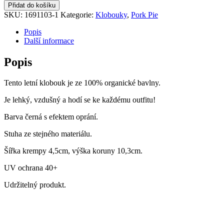
Pie
Přidat do košíku
Delave
SKU:
1691103-1
Kategorie:
Klobouky
,
Pork Pie
Organic
Cotton
Popis
Stetson
Další informace
množství
Popis
Tento letní klobouk je ze 100% organické bavlny.
Je lehký, vzdušný a hodí se ke každému outfitu!
Barva černá s efektem oprání.
Stuha ze stejného materiálu.
Šířka krempy 4,5cm, výška koruny 10,3cm.
UV ochrana 40+
Udržitelný produkt.