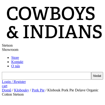
Stetson
Showroom
Store
Kontakt
O nás
search
Login / Register
cart
Domů
/
Klobouky
/
Pork Pie
/ Klobouk Pork Pie Delave Organic
Cotton Stetson