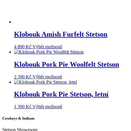
Klobouk Amish Furfelt Stetson
Tento
4 890
Kč
Výběr možností
produkt
má
více
Klobouk Pork Pie Woolfelt Stetson
variant.
Možnosti
Tento
2 390
Kč
Výběr možností
lze
produkt
vybrat
má
na
více
Klobouk Pork Pie Stetson, letní
stránce
variant.
produktu
Možnosti
Tento
1 390
Kč
Výběr možností
lze
produkt
vybrat
má
Cowboys & Indians
na
více
stránce
variant.
produktu
Stetson Showroom