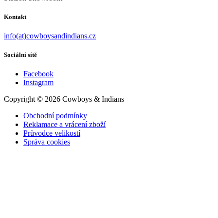
Možnosti
lze
Kontakt
vybrat
na
info(at)cowboysandindians.cz
stránce
produktu
Sociální sítě
Facebook
Instagram
Copyright © 2026 Cowboys & Indians
Obchodní podmínky
Reklamace a vrácení zboží
Průvodce velikostí
Správa cookies