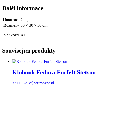
Další informace
Hmotnost
2 kg
Rozměry
30 × 30 × 30 cm
Velikosti
XL
Související produkty
Klobouk Fedora Furfelt Stetson
Tento
3 900
Kč
Výběr možností
produkt
má
více
variant.
Možnosti
lze