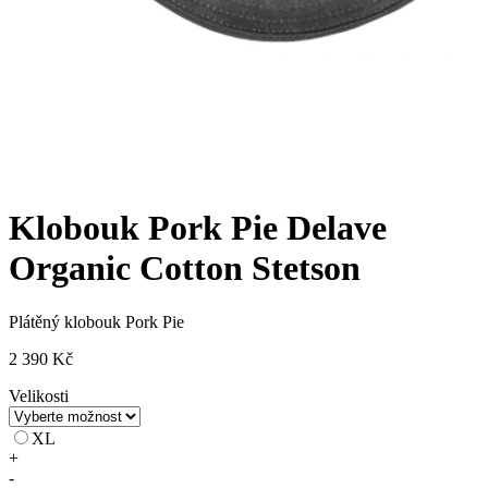
Klobouk Pork Pie Delave
Organic Cotton Stetson
Plátěný klobouk Pork Pie
2 390
Kč
Velikosti
XL
Klobouk
+
Pork
-