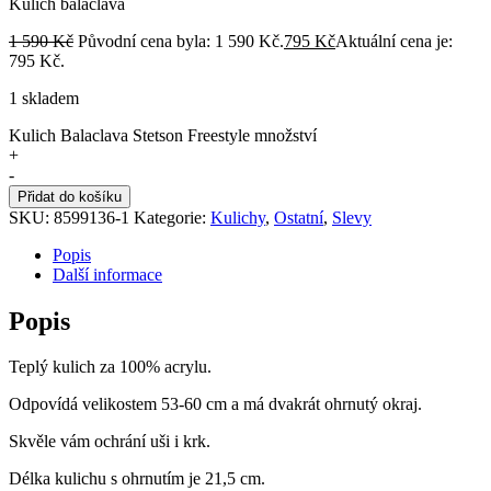
Kulich balaclava
1 590
Kč
Původní cena byla: 1 590 Kč.
795
Kč
Aktuální cena je:
795 Kč.
1 skladem
Kulich Balaclava Stetson Freestyle množství
+
-
Přidat do košíku
SKU:
8599136-1
Kategorie:
Kulichy
,
Ostatní
,
Slevy
Popis
Další informace
Popis
Teplý kulich za 100% acrylu.
Odpovídá velikostem 53-60 cm a má dvakrát ohrnutý okraj.
Skvěle vám ochrání uši i krk.
Délka kulichu s ohrnutím je 21,5 cm.