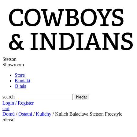
Stetson
Showroom
Store
Kontakt
O nás
search
Login / Register
cart
Domů
/
Ostatní
/
Kulichy
/ Kulich Balaclava Stetson Freestyle
Sleva!