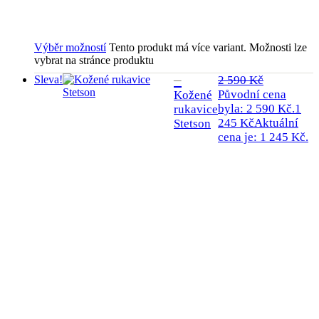
Výběr možností
Tento produkt má více variant. Možnosti lze
vybrat na stránce produktu
Sleva!
2 590
Kč
Původní cena
Kožené
byla: 2 590 Kč.
1
rukavice
245
Kč
Aktuální
Stetson
cena je: 1 245 Kč.