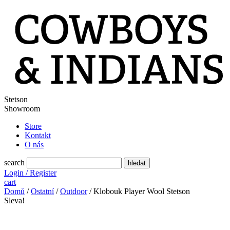
Stetson
Showroom
Store
Kontakt
O nás
search
Login / Register
cart
Domů
/
Ostatní
/
Outdoor
/ Klobouk Player Wool Stetson
Sleva!