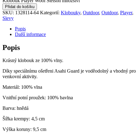
Klobouk Player Wool Stetson množství
Přidat do košíku
SKU:
1328114-64
Kategorií:
Klobouky
,
Outdoor
,
Outdoor
,
Player
,
Slevy
Popis
Další informace
Popis
Krásný klobouk ze 100% vlny.
Díky speciálnímu ošetřeni Asahi Guard je voděodolný a vhodný pro
venkovní aktivity.
Materiál: 100% vlna
Vnitřní potní proužek: 100% bavlna
Barva: hnědá
Šířka krempy: 4,5 cm
Výška koruny: 9,5 cm