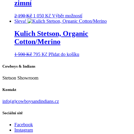
zimní
Možnosti
lze
vybrat
Původní
Aktuální
Tento
2 190
Kč
1 050
Kč
Výběr možností
na
cena
cena
produkt
Sleva!
stránce
byla:
je:
má
produktu
2
1
více
Kulich Stetson, Organic
190 Kč.
050 Kč.
variant.
Cotton/Merino
Možnosti
lze
vybrat
Původní
Aktuální
1 590
Kč
795
Kč
Přidat do košíku
na
cena
cena
stránce
byla:
je:
Cowboys & Indians
produktu
1
795 Kč.
590 Kč.
Stetson Showroom
Kontakt
info(at)cowboysandindians.cz
Sociální sítě
Facebook
Instagram