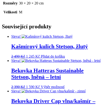
Rozměry
30 × 20 × 20 cm
Velikosti
M
Související produkty
Sleva!
Kašmírový kulich Stetson, žlutý
Původní
Aktuální
2 490
Kč
1 245
Kč
Přidat do košíku
cena
cena
Sleva!
byla:
je:
2
1
Bekovka Hatteras Sustainable
490 Kč.
245 Kč.
Stetson, lněná – letní
Původní
Aktuální
Tento
2 390
Kč
1 590
Kč
Výběr možností
cena
cena
produkt
Sleva!
byla:
je:
má
2
1
více
Bekovka Driver Cap vlna/kašmír –
390 Kč.
590 Kč.
variant.