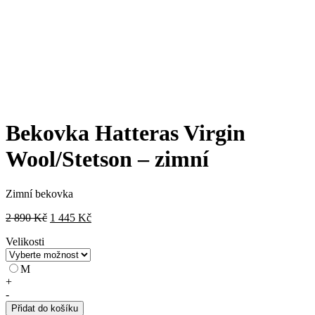
Bekovka Hatteras Virgin
Wool/Stetson – zimní
Zimní bekovka
Původní
Aktuální
2 890
Kč
1 445
Kč
cena
cena
Velikosti
byla:
je:
2
1
890 Kč.
445 Kč.
M
Bekovka
+
Hatteras
-
Virgin
Přidat do košíku