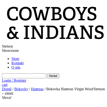
Stetson
Showroom
Store
Kontakt
O nás
search
Login / Register
cart
Domů
/
Bekovky
/
Hatteras
/ Bekovka Hatteras Virgin Wool/Stetson
– zimní
Sleva!