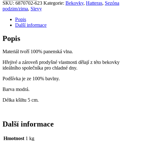
Wool/Stetson
SKU:
6870702-623
Kategorie:
Bekovky
,
Hatteras
,
Sezóna
-
podzim/zima
,
Slevy
zimní
množství
Popis
Další informace
Popis
Materiál tvoří 100% panenská vlna.
Hřejivé a zároveň prodyšné vlastnosti dělají z této bekovky
ideálního společníka pro chladné dny.
Podšívka je ze 100% bavlny.
Barva modrá.
Délka kšiltu 5 cm.
Další informace
Hmotnost
1 kg