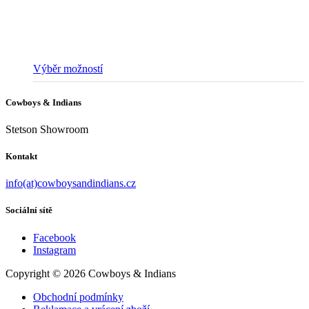
Tento
Výběr možností
produkt
má
Cowboys & Indians
více
variant.
Stetson Showroom
Možnosti
lze
vybrat
Kontakt
na
stránce
info(at)cowboysandindians.cz
produktu
Sociální sítě
Facebook
Instagram
Copyright © 2026 Cowboys & Indians
Obchodní podmínky