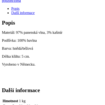
podzim/zima
-
zimní
Popis
množství
Další informace
Popis
Materiál: 97% panenská vlna, 3% kašmír
Podšívka: 100% bavlna
Barva: hnědá/béžová
Délka kšiltu: 5 cm.
Vyrobeno v Německu.
Další informace
Hmotnost
1 kg