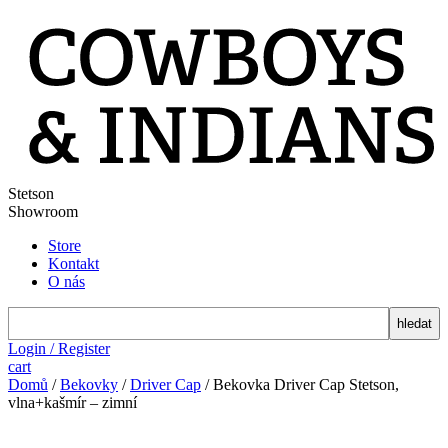
Stetson
Showroom
Store
Kontakt
O nás
search
Login / Register
cart
Domů
/
Bekovky
/
Driver Cap
/ Bekovka Driver Cap Stetson,
vlna+kašmír – zimní