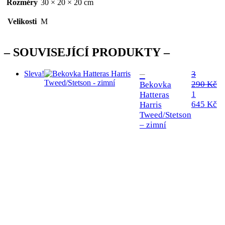
Rozměry
30 × 20 × 20 cm
Velikosti
M
SOUVISEJÍCÍ PRODUKTY
Sleva!
3
290
Kč
Bekovka
Původní
1
Hatteras
cena
Ak
645
Kč
Harris
byla:
ce
Tweed/Stetson
3
je
– zimní
290 Kč.
1
64