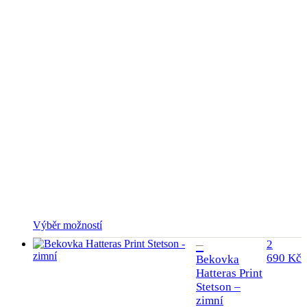
Tento
Výběr možností
produkt
2
má
690
Kč
Bekovka
více
Hatteras Print
variant.
Stetson –
Možnosti
lze
zimní