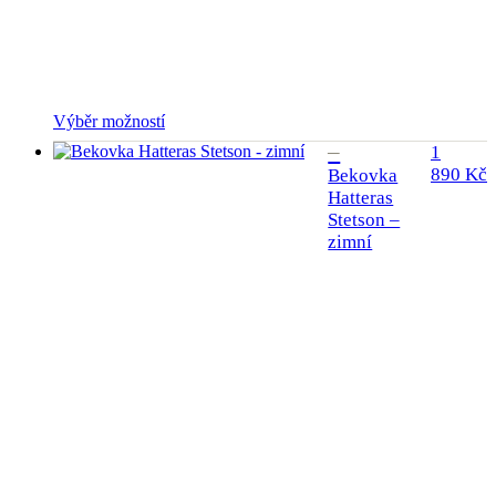
Tento
Výběr možností
produkt
1
má
890
Kč
Bekovka
více
Hatteras
variant.
Stetson –
Možnosti
lze
zimní
vybrat
na
stránce
produktu