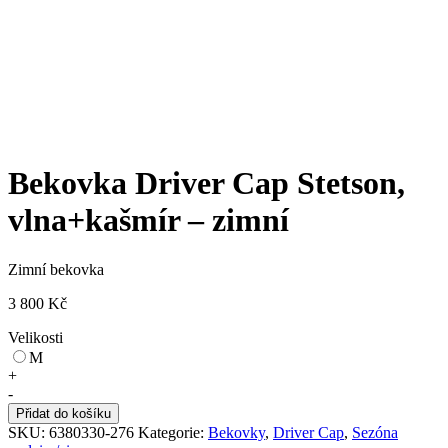
Bekovka Driver Cap Stetson,
vlna+kašmír – zimní
Zimní bekovka
3 800
Kč
Velikosti
M
Bekovka
+
Driver
-
Cap
Přidat do košíku
Stetson,
SKU:
6380330-276
Kategorie:
Bekovky
,
Driver Cap
,
Sezóna
vlna+kašmír