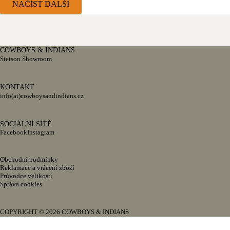
NAČÍST DALŠÍ
APLIKOVAT
COWBOYS & INDIANS
Stetson Showroom
KONTAKT
info(at)cowboysandindians.cz
SOCIÁLNÍ SÍTĚ
Facebook
Instagram
Obchodní podmínky
Reklamace a vrácení zboží
Průvodce velikostí
Správa cookies
COPYRIGHT © 2026 COWBOYS & INDIANS