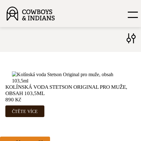
sea
STORE
KONTAKT
– DRUH –
Bekovky
O NÁS
51
Klobouky
62
Novinky
20
KOLÍNSKÁ VODA STETSON ORIGINAL PRO MUŽE,
Ostatní
96
OBSAH 103,5ML
Rukavice
9
890
Kč
Slevy
52
ČTĚTE VÍCE
ZAVŘÍT