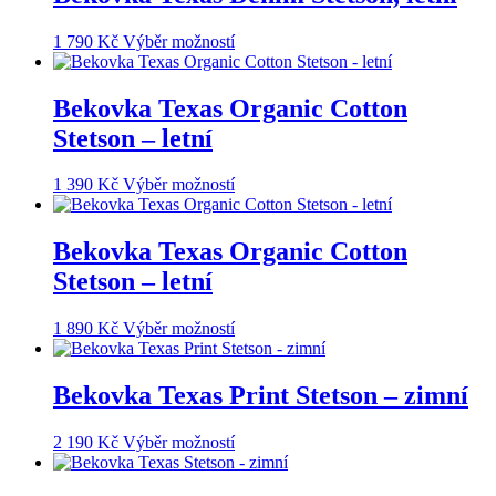
Tento
1 790
Kč
Výběr možností
produkt
má
více
Bekovka Texas Organic Cotton
variant.
Stetson – letní
Možnosti
lze
vybrat
Tento
1 390
Kč
Výběr možností
na
produkt
stránce
má
produktu
více
Bekovka Texas Organic Cotton
variant.
Stetson – letní
Možnosti
lze
vybrat
Tento
1 890
Kč
Výběr možností
na
produkt
stránce
má
produktu
více
Bekovka Texas Print Stetson – zimní
variant.
Možnosti
Tento
2 190
Kč
Výběr možností
lze
produkt
vybrat
má
na