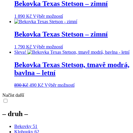
více
Bekovka Texas Stetson – zimní
stránce
variant.
produktu
Možnosti
Tento
1 890
Kč
Výběr možností
lze
produkt
vybrat
má
na
více
Bekovka Texas Stetson – zimní
stránce
variant.
produktu
Možnosti
Tento
1 790
Kč
Výběr možností
lze
produkt
Sleva!
vybrat
má
na
více
Bekovka Texas Stetson, tmavě modrá,
stránce
variant.
produktu
bavlna – letní
Možnosti
lze
vybrat
Původní
Aktuální
Tento
890
Kč
490
Kč
Výběr možností
na
cena
cena
produkt
stránce
Načíst další
byla:
je:
má
produktu
890 Kč.
490 Kč.
více
variant.
Možnosti
– druh –
lze
vybrat
Bekovky
51
na
Klobouky
62
stránce