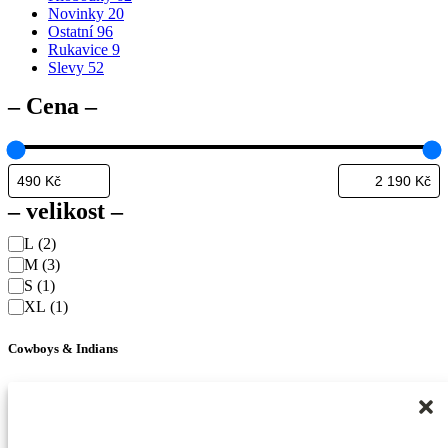
Novinky
20
produktu
Ostatní
96
Rukavice
9
Slevy
52
– Cena –
– velikost –
Velikosti
L
(2)
M
(3)
S
(1)
XL
(1)
Cowboys & Indians
Stetson Showroom
Kontakt