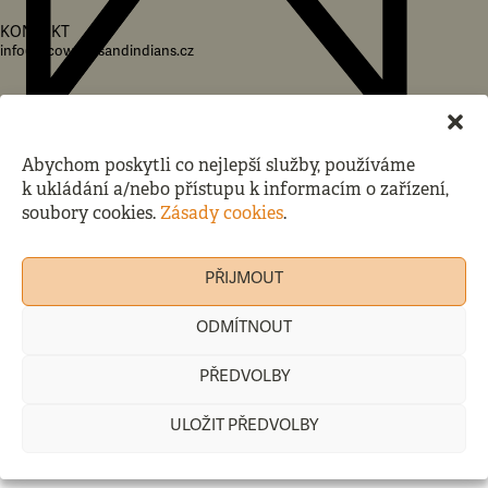
KONTAKT
info(at)cowboysandindians.cz
SOCIÁLNÍ SÍTĚ
Facebook
Instagram
Abychom poskytli co nejlepší služby, používáme
Obchodní podmínky
k ukládání a/nebo přístupu k informacím o zařízení,
Reklamace a vrácení zboží
soubory cookies.
Zásady cookies
.
Průvodce velikostí
Správa cookies
PŘIJMOUT
COPYRIGHT © 2025 COWBOYS & INDIANS
ODMÍTNOUT
PŘEDVOLBY
ULOŽIT PŘEDVOLBY